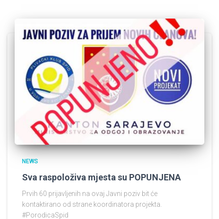
NEWS
Sva raspoloživa mjesta su POPUNJENA
Prvih 60 prijavljenih na ovaj Javni poziv bit će
kontaktirano od strane koordinatora projekta.
#PorodicaSpid