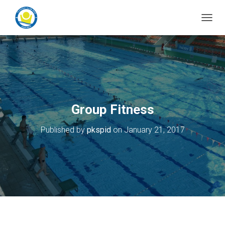
T
o
g
g
l
e
N
a
v
Group Fitness
i
g
Published by
pkspid
on
January 21, 2017
a
t
i
o
n