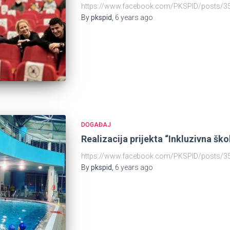
https://www.facebook.com/PKSPID/posts/
By
pkspid
,
6 years
ago
DOGAĐAJ
Realizacija prijekta “Inkluzivna ško
https://www.facebook.com/PKSPID/posts/
By
pkspid
,
6 years
ago