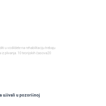
ti u vodiIdete na rehabilitaciju trebaju
iz plivanja. 10 teorijskih časova20
 uživali u pozorišnoj