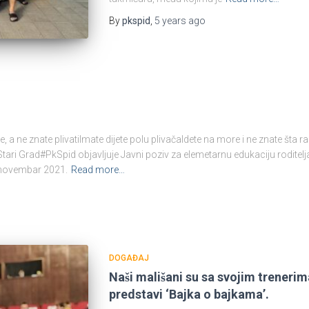
By
pkspid
,
5 years
ago
 a ne znate plivatiImate dijete polu plivačaIdete na more i ne znate šta radi
ri Grad#PkSpid objavljuje Javni poziv za elemetarnu edukaciju roditelja 
i novembar 2021.
Read more…
DOGAĐAJ
Naši mališani su sa svojim trenerima
predstavi ‘Bajka o bajkama’.