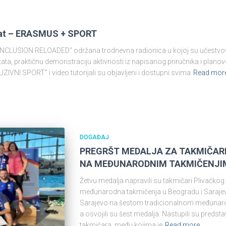
at – ERASMUS + SPORT
LUSION RELOADED” održana trodnevna radionica u kojoj su učestvovali 
ta, praktičnu demonstraciju aktivnosti iz napisanog priručnika i planove 
I SPORT” i video tutorijali su objavljeni i dostupni svima
Read mor
DOGAĐAJ
PREGRŠT MEDALJA ZA TAKMIČARE 
NA MEĐUNARODNIM TAKMIČENJI
Žetvu medalja napravili su takmičari Plivačkog
međunarodna takmičenja u Beogradu i Saraje
Sarajevo na šestom tradicionalnom međunaro
a osvojili su šest medalja. Nastupili su preds
takmičara, među kojima je
Read more…