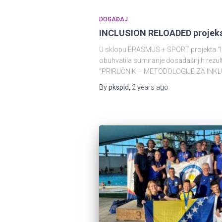
DOGAĐAJ
INCLUSION RELOADED projek
U sklopu ERASMUS + SPORT projekta “INC
obuhvatila sumiranje dosadašnjih rezulta
“PRIRUČNIK – METODOLOGIJE ZA INKLUZIVN
By
pkspid
,
2 years
ago