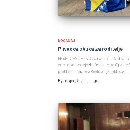
DOGAĐAJ
Plivačka obuka za roditelje
Nešto GENIJALNO za roditelje Roditelj ste,
vam dodatne vježbeDolazite sa Općine Sta
praktičnih časovaRealizacija: oktobar 
By
pkspid
,
5 years
ago