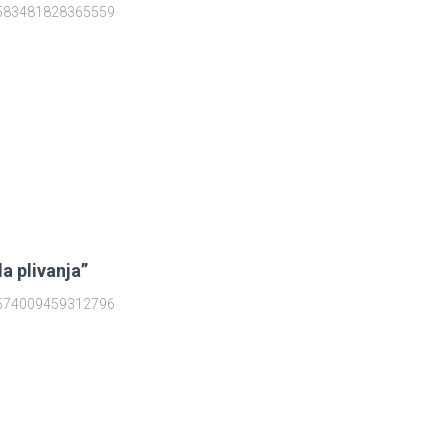
3583481828365559
la plivanja”
3574009459312796