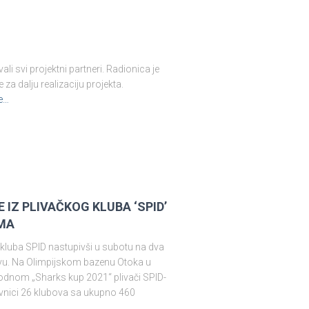
svi projektni partneri. Radionica je
za dalju realizaciju projekta.
e…
IZ PLIVAČKOG KLUBA ‘SPID’
MA
 kluba SPID nastupivši u subotu na dva
vu. Na Olimpijskom bazenu Otoka u
dnom „Sharks kup 2021“ plivači SPID-
tavnici 26 klubova sa ukupno 460