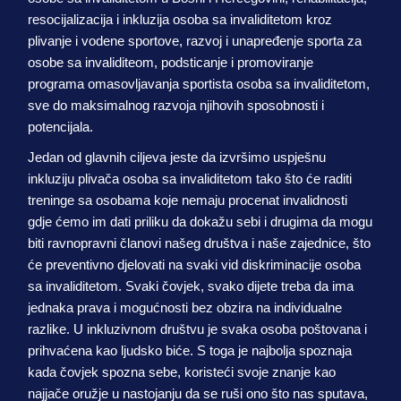
resocijalizacija i inkluzija osoba sa invaliditetom kroz
plivanje i vodene sportove, razvoj i unapređenje sporta za
osobe sa invaliditeom, podsticanje i promoviranje
programa omasovljavanja sportista osoba sa invaliditetom,
sve do maksimalnog razvoja njihovih sposobnosti i
potencijala.
Jedan od glavnih ciljeva jeste da izvršimo uspješnu
inkluziju plivača osoba sa invaliditetom tako što će raditi
treninge sa osobama koje nemaju procenat invalidnosti
gdje ćemo im dati priliku da dokažu sebi i drugima da mogu
biti ravnopravni članovi našeg društva i naše zajednice, što
će preventivno djelovati na svaki vid diskriminacije osoba
sa invaliditetom. Svaki čovjek, svako dijete treba da ima
jednaka prava i mogućnosti bez obzira na individualne
razlike. U inkluzivnom društvu je svaka osoba poštovana i
prihvaćena kao ljudsko biće. S toga je najbolja spoznaja
kada čovjek spozna sebe, koristeći svoje znanje kao
najjače oružje u nastojanju da se ruši ono što nas sputava,