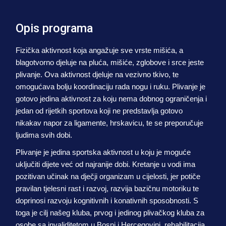
Opis programa
Fizička aktivnost koja angažuje sve vrste mišića, a
blagotvorno djeluje na pluća, mišiće, zglobove i srce jeste
plivanje. Ova aktivnost djeluje na vezivno tkivo, te
omogućava bolju koordinaciju rada nogu i ruku. Plivanje je
gotovo jedina aktivnost za koju nema dobnog ograničenja i
jedan od rijetkih sportova koji ne predstavlja gotovo
nikakav napor za ligamente, hrskavicu, te se preporučuje
ljudima svih dobi.
Plivanje je jedina sportska aktivnost u koju je moguće
uključiti dijete već od najranije dobi. Kretanje u vodi ima
pozitivan učinak na dječji organizam u cijelosti, jer potiče
pravilan tjelesni rast i razvoj, razvija bazičnu motoriku te
doprinosi razvoju kognitivnih i konativnih sposobnosti. S
toga je cilj našeg kluba, prvog i jedinog plivačkog kluba za
osobe sa invaliditetom u Bosni i Hercegovini, rehabilitacija,