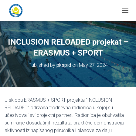
T
o
g
g
l
INCLUSION RELOADED projekat –
e
N
ERASMUS + SPORT
a
v
Published by
pkspid
on
May 27, 2024
i
g
a
t
i
o
U sklopu ERASMUS + SPORT projekta “INCLUSION
n
RELOADED” održana trodnevna radionica u kojoj su
učestvovali svi projektni partneri. Radionica je obuhvatila
sumiranje dosadašnjih rezultata, praktičnu demonstraciju
aktivnosti iz napisanog priručnika i planove za dalju