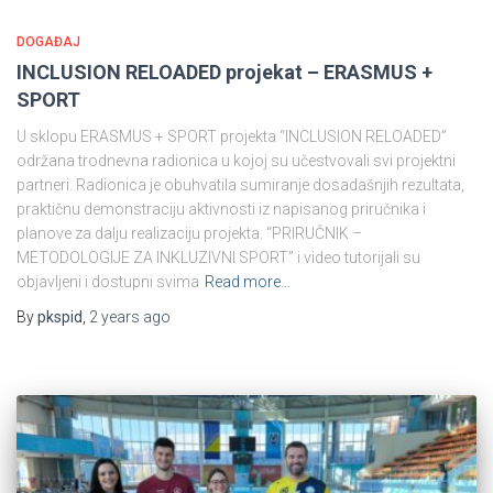
DOGAĐAJ
INCLUSION RELOADED projekat – ERASMUS +
SPORT
U sklopu ERASMUS + SPORT projekta “INCLUSION RELOADED”
održana trodnevna radionica u kojoj su učestvovali svi projektni
partneri. Radionica je obuhvatila sumiranje dosadašnjih rezultata,
praktičnu demonstraciju aktivnosti iz napisanog priručnika i
planove za dalju realizaciju projekta. “PRIRUČNIK –
METODOLOGIJE ZA INKLUZIVNI SPORT” i video tutorijali su
objavljeni i dostupni svima
Read more…
By
pkspid
,
2 years
ago