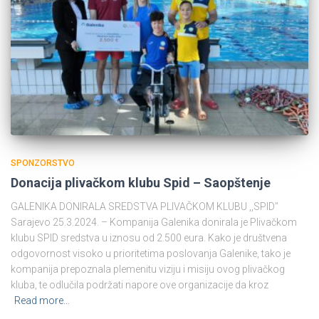
SPONZORSTVO
Donacija plivačkom klubu Spid – Saopštenje
GALENIKA DONIRALA SREDSTVA PLIVAČKOM KLUBU ,,SPID’’
Sarajevo 25.3.2024. – Kompanija Galenika donirala je Plivačkom
klubu SPID sredstva u iznosu od 2.500 eura. Kako je društvena
odgovornost visoko u prioritetima poslovanja Galenike, tako je
kompanija prepoznala plemenitu viziju i misiju ovog plivačkog
kluba, te odlučila podržati napore ove organizacije da kroz
Read more…