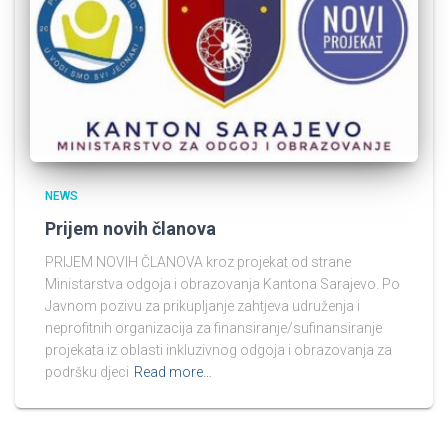
NEWS
Prijem novih članova
PRIJEM NOVIH ČLANOVA kroz projekat od strane
Ministarstva odgoja i obrazovanja Kantona Sarajevo. Po
Javnom pozivu za prikupljanje zahtjeva udruženja i
neprofitnih organizacija za finansiranje/sufinansiranje
projekata iz oblasti inkluzivnog odgoja i obrazovanja za
podršku djeci
Read more…