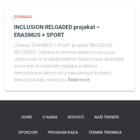
DOGAĐAJ
INCLUSION RELOADED projekat –
ERASMUS + SPORT
U sklopu ERASMUS + SPORT projekta “INCLUSION
RELOADED” održana trodnevna radionica u kojoj su
učestvovali svi projektni partneri. Radionica je obuhvatila
sumiranje dosadašnjih rezultata, praktičnu
demonstraciju aktivnosti iz napisanog priručnika i
planove za dalju realizaciju
Read more…
HOME
O NAMA
NOVOSTI
NAŠI TRENERI
SPONZORI
PROGRAM RADA
TERMINI TRENINGA