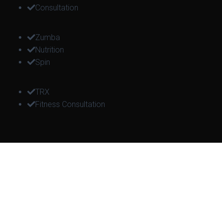
Consultation
Zumba
Nutrition
Spin
TRX
Fitness Consultation
Get Up!