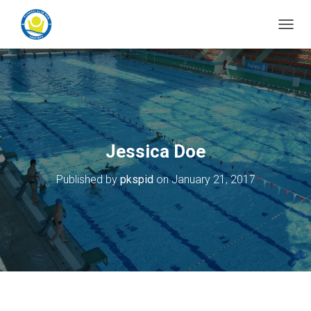
T
o
g
g
l
e
N
a
v
Jessica Doe
i
g
Published by
pkspid
on
January 21, 2017
a
t
i
o
n