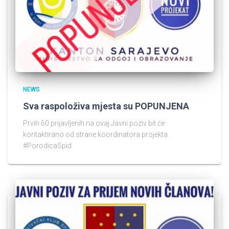
NEWS
Sva raspoloživa mjesta su POPUNJENA
Prvih 60 prijavljenih na ovaj Javni poziv bit će
kontaktirano od strane koordinatora projekta.
#PorodicaSpid