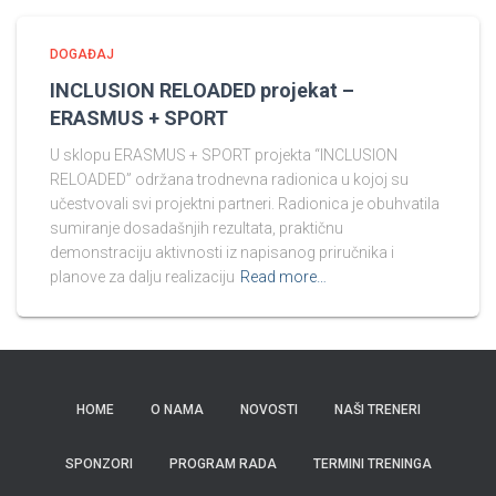
DOGAĐAJ
INCLUSION RELOADED projekat –
ERASMUS + SPORT
U sklopu ERASMUS + SPORT projekta “INCLUSION
RELOADED” održana trodnevna radionica u kojoj su
učestvovali svi projektni partneri. Radionica je obuhvatila
sumiranje dosadašnjih rezultata, praktičnu
demonstraciju aktivnosti iz napisanog priručnika i
planove za dalju realizaciju
Read more…
HOME
O NAMA
NOVOSTI
NAŠI TRENERI
SPONZORI
PROGRAM RADA
TERMINI TRENINGA