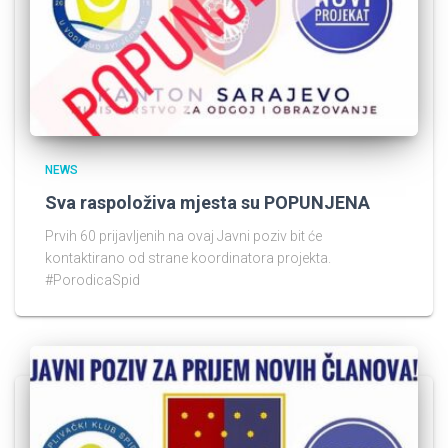
NEWS
Sva raspoloživa mjesta su POPUNJENA
Prvih 60 prijavljenih na ovaj Javni poziv bit će
kontaktirano od strane koordinatora projekta.
#PorodicaSpid