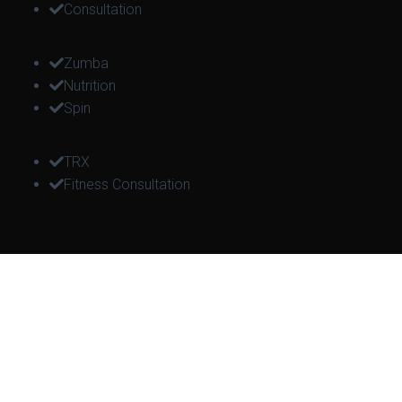
Consultation
Zumba
Nutrition
Spin
TRX
Fitness Consultation
Get Up!