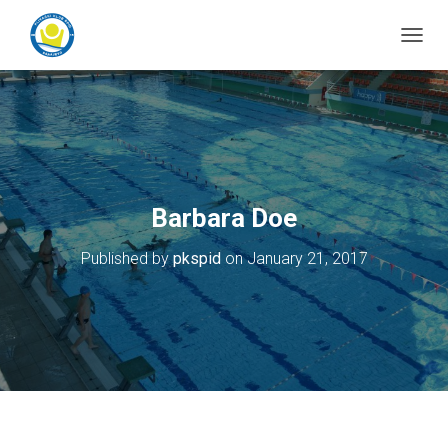
T
o
g
g
l
e
N
a
v
Barbara Doe
i
g
Published by
pkspid
on
January 21, 2017
a
t
i
o
n