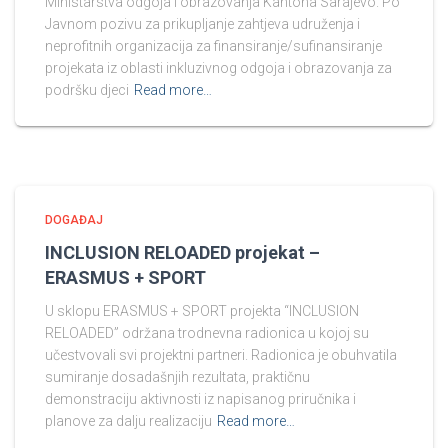
Ministarstva odgoja i obrazovanja Kantona Sarajevo. Po
Javnom pozivu za prikupljanje zahtjeva udruženja i
neprofitnih organizacija za finansiranje/sufinansiranje
projekata iz oblasti inkluzivnog odgoja i obrazovanja za
podršku djeci
Read more…
DOGAĐAJ
INCLUSION RELOADED projekat –
ERASMUS + SPORT
U sklopu ERASMUS + SPORT projekta “INCLUSION
RELOADED” održana trodnevna radionica u kojoj su
učestvovali svi projektni partneri. Radionica je obuhvatila
sumiranje dosadašnjih rezultata, praktičnu
demonstraciju aktivnosti iz napisanog priručnika i
planove za dalju realizaciju
Read more…