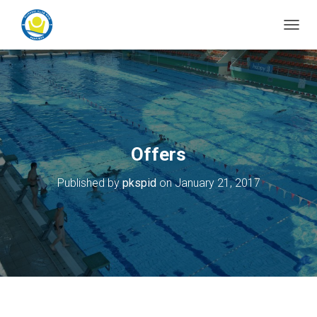
T
o
g
g
l
e
N
a
v
Offers
i
g
Published by
pkspid
on
January 21, 2017
a
t
i
o
n