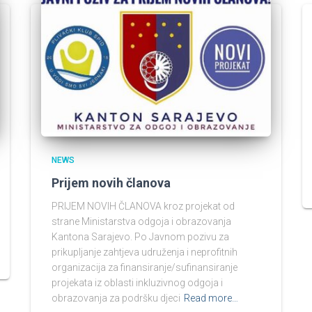
NEWS
Prijem novih članova
PRIJEM NOVIH ČLANOVA kroz projekat od
strane Ministarstva odgoja i obrazovanja
Kantona Sarajevo. Po Javnom pozivu za
prikupljanje zahtjeva udruženja i neprofitnih
organizacija za finansiranje/sufinansiranje
projekata iz oblasti inkluzivnog odgoja i
obrazovanja za podršku djeci
Read more…