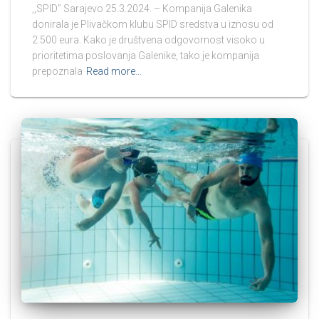
,,SPID’’ Sarajevo 25.3.2024. – Kompanija Galenika
donirala je Plivačkom klubu SPID sredstva u iznosu od
2.500 eura. Kako je društvena odgovornost visoko u
prioritetima poslovanja Galenike, tako je kompanija
prepoznala
Read more…