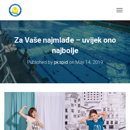
T
o
g
g
l
Za Vaše najmlađe – uvijek ono
e
N
najbolje
a
v
Published by
pkspid
on
May 14, 2019
i
g
a
t
i
o
n