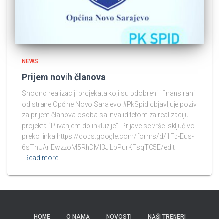
NEWS
Prijem novih članova
Shodno realizaciji projekata koji su odobreni i finansirani
od strane Općine Novo Sarajevo #PkSpid objavljuje poziv
za prijem članova osoba sa invaliditetom za realizaciju
projekta “Plivanjem do inkluzije”. Prijave se vrše isključivo
preko linka https://docs.google.com/forms/d/1Fc-Eus-
6sThUAriEwzzoM5RhDMI3JiLpPurKFsqTC5E/edit
Read more…
HOME
O NAMA
NOVOSTI
NAŠI TRENERI