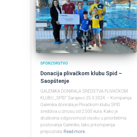
SPONZORSTVO
Donacija plivačkom klubu Spid –
Saopštenje
GALENIKA DONIRALA SREDSTVA PLIVAČKOM
KLUBU ,,SPID’’ Sarajevo 25.3.2024. – Kompanija
Galenika donirala je Plivačkom klubu SPID
sredstva u iznosu od 2.500 eura. Kako je
društvena odgovornost visoko u prioritetima
poslovanja Galenike, tako je kompanija
prepoznala
Read more…