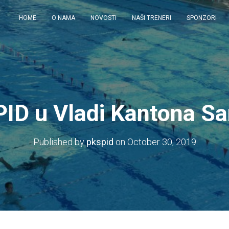
HOME
O NAMA
NOVOSTI
NAŠI TRENERI
SPONZORI
PID u Vladi Kantona Sa
Published by
pkspid
on
October 30, 2019