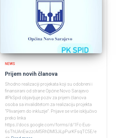
NEWS
Prijem novih članova
Shodno realizaciji projekata koji su odobreni i
finansirani od strane Općine Novo Sarajevo
#PkSpid objavljuje poziv za prijem članova
osoba sa invaliditetom za realizaciju projekta
“Plivanjem do inkluzije”. Prijave se vrše isključivo
preko linka
https://docs.google.com/forms/d/1Fc-Eus-
6sThUAriEwzzoM5RhDMI3JiLpPurKFsqTC5E/e