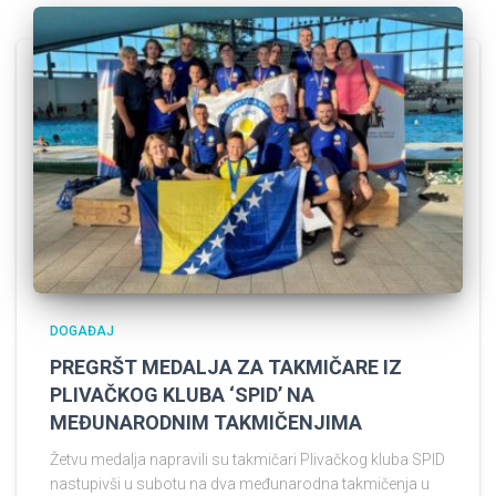
DOGAĐAJ
PREGRŠT MEDALJA ZA TAKMIČARE IZ
PLIVAČKOG KLUBA ‘SPID’ NA
MEĐUNARODNIM TAKMIČENJIMA
Žetvu medalja napravili su takmičari Plivačkog kluba SPID
nastupivši u subotu na dva međunarodna takmičenja u