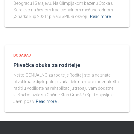
Beogradu i Sarajevu. Na Olimpijskom bazenu Otoka u
Sarajevo na šestom tradicionalnom međunarodnom
„Sharks kup 2021“ plivači SPID-a osvojili
Read more…
DOGAĐAJ
Plivačka obuka za roditelje
Nešto GENIJALNO za roditelje Roditelj ste, a ne znate
plivatiImate dijete polu plivačaIdete na more i ne znate šta
raditi u vodiIdete na rehabilitaciju trebaju vam dodatne
vježbeDolazite sa Općine Stari Grad#PkSpid objavljuje
Javni poziv
Read more…