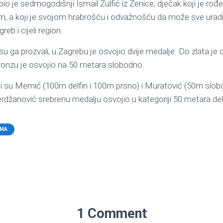
io je sedmogodišnji Ismail Zulfić iz Zenice, dječak koji je rođ
 a koji je svojom hrabrošću i odvažnošću da može sve uradit
b i cijeli region.
 su ga prozvali, u Zagrebu je osvojio dvije medalje. Do zlata je 
bronzu je osvojio na 50 metara slobodno.
li su Memić (100m delfin i 100m prsno) i Muratović (50m slo
rdžanović srebrenu medalju osvojio u kategoriji 50 metara del
AMA
1 Comment