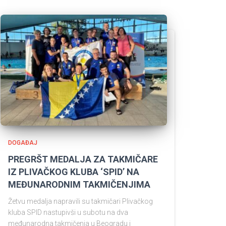
DOGAĐAJ
PREGRŠT MEDALJA ZA TAKMIČARE
IZ PLIVAČKOG KLUBA ‘SPID’ NA
MEĐUNARODNIM TAKMIČENJIMA
Žetvu medalja napravili su takmičari Plivačkog
kluba SPID nastupivši u subotu na dva
međunarodna takmičenja u Beogradu i