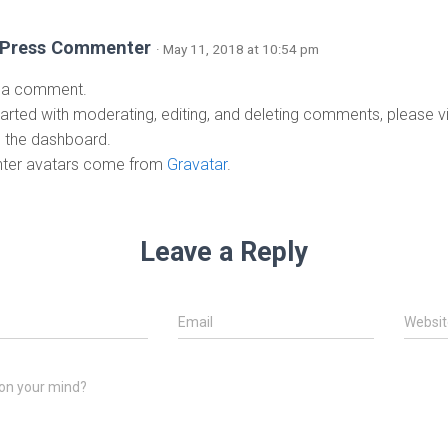
Press Commenter
· May 11, 2018 at 10:54 pm
is a comment.
tarted with moderating, editing, and deleting comments, please 
n the dashboard.
er avatars come from
Gravatar
.
Leave a Reply
Email
Websit
on your mind?