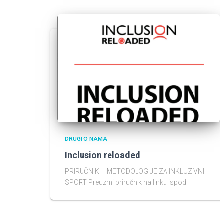
DRUGI O NAMA
Inclusion reloaded
PRIRUČNIK – METODOLOGIJE ZA INKLUZIVNI
SPORT Preuzmi priručnik na linku ispod