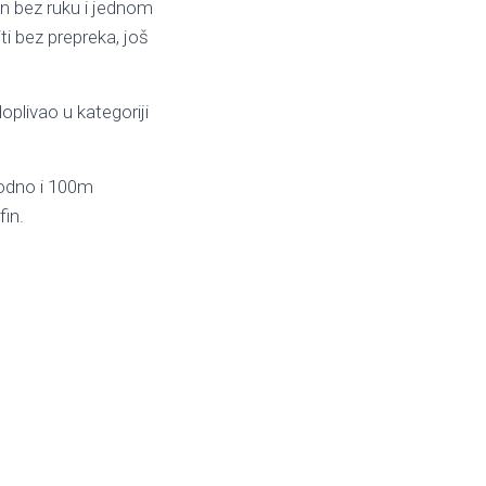
en bez ruku i jednom
i bez prepreka, još
doplivao u kategoriji
bodno i 100m
fin.