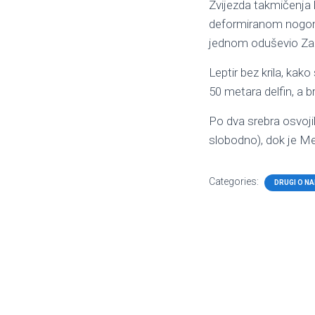
Zvijezda takmičenja b
deformiranom nogom,
jednom oduševio Zagre
Leptir bez krila, kako
50 metara delfin, a 
Po dva srebra osvoji
slobodno), dok je Me
Categories:
DRUGI O N