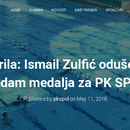
HOME
O NAMA
NOVOSTI
NAŠI TRENERI
SPONZORI
rila: Ismail Zulfić odu
dam medalja za PK S
Published by
pkspid
on
May 11, 2018