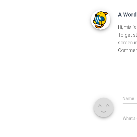
A Word
Hi, this 
To get s
screen i
Comment
Name
What's 