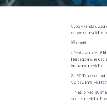
Ovog vikenda u Zagre
osobe sa invaliditet
Učestvovalo je 18 klu
Hercegovinu je uspješ
bronzanu medalju.
Za SPID su nastupili
C21) i Damir Muratov
– Naši plivači su ima
sedam medalja. Pono