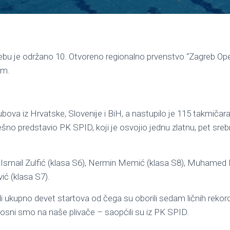
bu je održano 10. Otvoreno regionalno prvenstvo “Zagreb Ope
om.
bova iz Hrvatske, Slovenije i BiH, a nastupilo je 115 takmičara
no predstavio PK SPID, koji je osvojio jednu zlatnu, pet srebr
 Ismail Zulfić (klasa S6), Nermin Memić (klasa S8), Muhamed
ić (klasa S7).
li ukupno devet startova od čega su oborili sedam ličnih rekord
sni smo na naše plivače – saopćili su iz PK SPID.