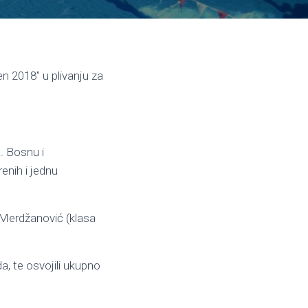
n 2018” u plivanju za
. Bosnu i
enih i jednu
 Merdžanović (klasa
a, te osvojili ukupno