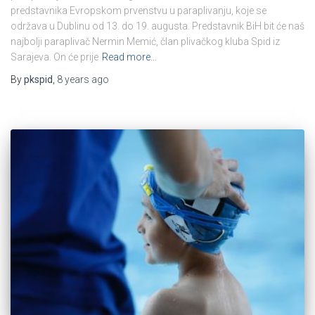
predstavnika Evropskom prvenstvu u paraplivanju, koje se
održava u Dublinu od 13. do 19. augusta. Predstavnik BiH bit će naš
najbolji paraplivač Nermin Memić, član plivačkog kluba Spid iz
Sarajeva. On će prije
Read more…
By
pkspid
,
8 years
ago