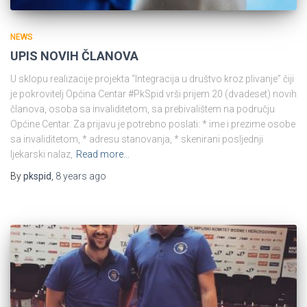
NEWS
UPIS NOVIH ČLANOVA
U sklopu realizacije projekta “Integracija u društvo kroz plivanje” čiji
je pokrovitelj Općina Centar #PkSpid vrši prijem 20 (dvadeset) novih
članova, osoba sa invaliditetom, sa prebivalištem na području
Općine Centar. Za prijavu je potrebno poslati: * ime i prezime osobe
sa invaliditetom, * adresu stanovanja, * skenirani posljednji
ljekarski nalaz,
Read more…
By
pkspid
,
8 years
ago