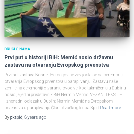
DRUGI O NAMA
Prvi put u historiji BiH: Memić nosio državnu
zastavu na otvaranju Evropskog prvenstva
Prvi put zastava Bosne i Hercegovine zavijorila se na ceremoniji
otvaranja Evropskog prvenstva u paraplivanju. Zastavu naše
zemlje na ceremoniji otvaranja ovog velikog takmičenja u Dublinu
nosio je jedini predstavnik BiH Nermin Memić. VEZANI TEKST –
Iznenadni odlazak u Dublin: Nermin Memić na Evropskom
prvenstvu u paraplivanju Član plivačkog kluba Spid
Read more…
By
pkspid
,
8 years
ago