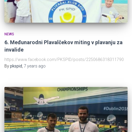
NEWS
6. Međunarodni Plavalčekov miting v plavanju za
invalide
https://www.facebook.com/PKSPID/posts/2250686318311790
By
pkspid
,
7 years
ago