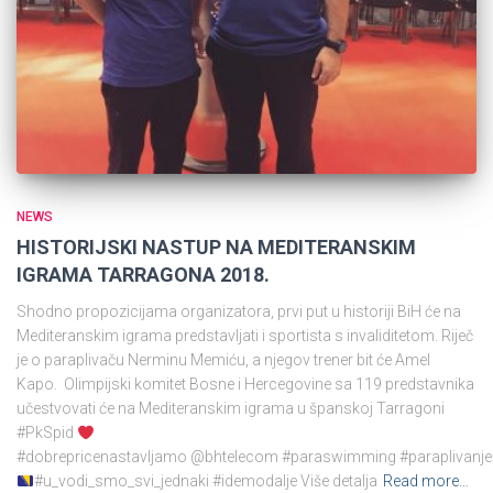
NEWS
HISTORIJSKI NASTUP NA MEDITERANSKIM
IGRAMA TARRAGONA 2018.
Shodno propozicijama organizatora, prvi put u historiji BiH će na
Mediteranskim igrama predstavljati i sportista s invaliditetom. Riječ
je o paraplivaču Nerminu Memiću, a njegov trener bit će Amel
Kapo. Olimpijski komitet Bosne i Hercegovine sa 119 predstavnika
učestvovati će na Mediteranskim igrama u španskoj Tarragoni
#PkSpid
#dobrepricenastavljamo @bhtelecom #paraswimming #paraplivanje
#u_vodi_smo_svi_jednaki #idemodalje Više detalja
Read more…