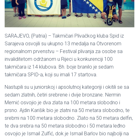
SARAJEVO, (Patria) – Takmičari Plivačkog kluba Spid iz
Sarajeva osvojili su ukupno 13 medalja na Otvorenom
regionalnom prvenstvu – Festival plivanja za osobe sa
invaliditetom održanom u Rijeci u konkurenciji 100
takmičara iz 14 klubova. Bh. boje branilo je sedam
takmičara SPID-a, koji su imali 17 startova.
Nastupili su u juniorskoj i apsolutnoj kategoriji i okitili se sa
sedam zlatnih, četiri srebrene i dvije bronzane. Nermin
Memić osvojio je dva zlata na 100 metara slobodno i
prsno. Ajdin Karišik bio je zlatni na 50 metara slobodno, te
srebrni na 100 metara slobodno. Zlato na 50 metara delfin,
te dva srebra na 50 metara slobodno i 50 metara leđno
osvojio je Ismail Zulfić, dok je Ismail Barlov bio najbolji na