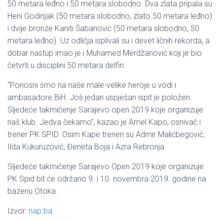
50 metara leđno i 50 metara slobodno. Dva zlata pripala su
Heni Godinjak (50 metara slobodno, zlato 50 metara leđno)
i dvije bronze Kaniti Šabanović (50 metara slobodno, 50
metara leđno). Uz odličja isplivali su i devet ličnih rekorda, a
dobar nastup imao je i Muhamed Merdžanović koji je bio
četvrti u disciplini 50 metara delfin.
“Ponosni smo na naše male-velike heroje u vodi i
ambasadore BiH. Još jedan uspješan ispit je položen.
Sljedeće takmičenje Sarajevo open 2019 koje organizuje
naš klub. Jedva čekamo”, kazao je Amel Kapo, osnivač i
trener PK SPID. Osim Kape treneri su Admir Malićbegović,
Ilda Kukuruzović, Đeneta Boja i Azra Rebronja.
Sljedeće takmičenje Sarajevo Open 2019 koje organizuje
PK Spid bit će održano 9. i 10. novembra 2019. godine na
bazenu Otoka.
Izvor:
nap.ba