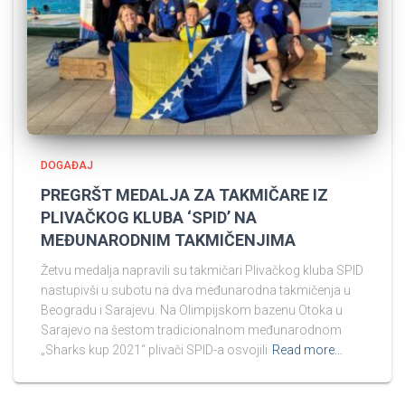
DOGAĐAJ
PREGRŠT MEDALJA ZA TAKMIČARE IZ
PLIVAČKOG KLUBA ‘SPID’ NA
MEĐUNARODNIM TAKMIČENJIMA
Žetvu medalja napravili su takmičari Plivačkog kluba SPID
nastupivši u subotu na dva međunarodna takmičenja u
Beogradu i Sarajevu. Na Olimpijskom bazenu Otoka u
Sarajevo na šestom tradicionalnom međunarodnom
„Sharks kup 2021“ plivači SPID-a osvojili
Read more…