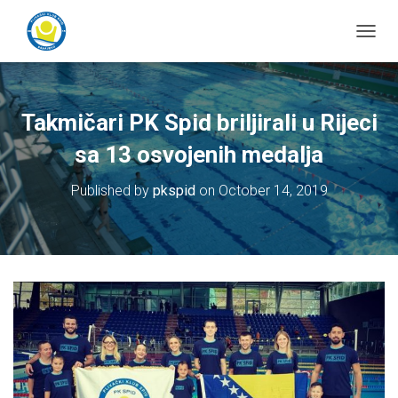
T
o
g
g
l
Takmičari PK Spid briljirali u Rijeci
e
N
sa 13 osvojenih medalja
a
v
Published by
pkspid
on
October 14, 2019
i
g
a
t
i
o
n