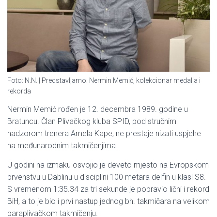
Foto: N.N. | Predstavljamo: Nermin Memić, kolekcionar medalja i
rekorda
Nermin Memić rođen je 12. decembra 1989. godine u
Bratuncu. Član Plivačkog kluba SPID, pod stručnim
nadzorom trenera Amela Kape, ne prestaje nizati uspjehe
na međunarodnim takmičenjima.
U godini na izmaku osvojio je deveto mjesto na Evropskom
prvenstvu u Dablinu u disciplini 100 metara delfin u klasi S8.
S vremenom 1:35.34 za tri sekunde je popravio lični i rekord
BiH, a to je bio i prvi nastup jednog bh. takmičara na velikom
paraplivačkom takmičenju.