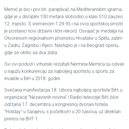
Memić je bio i prvi bh. paraplivač na Mediteranskim igrama,
gdje je u disciplini 100 metara slobodno u klasi S10 zauzeo
12. mjesto. S vremenom 1:29.95 i na ovoj sportskoj smotri
je postavio novi državni i lični rekord. Osvajač je medalja na
Otvorenom regionalnom prvenstvu Hrvatske u Splitu, zatim
u Zadru, Zagrebu i Rijeci. Nastupio je i na Beograd openu,
gdje se okitio sa dva zlata.
Svi ovi podvizi i vrhunski rezultati Nermina Memića su odveli
u najužu konkurenciju za najboljeg sportistu u sportu za
invalide u BiH u 2018. godini.
Svečana manifestacija 18. Izbora najboljeg sportiste BiH, u
organizaciji “Nezavisnih novina” i Radio-televizije BiH, biće
održana 17. decembra u kongresnoj dvorani hotela
“Holiday” u Sarajevu, s početkom u 20 časova, uz direktan
prenos na BHT 1.