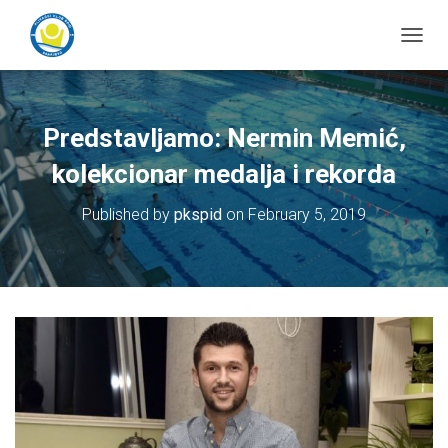
T
o
g
g
l
Predstavljamo: Nermin Memić,
e
N
kolekcionar medalja i rekorda
a
v
Published by
pkspid
on
February 5, 2019
i
g
a
t
i
o
n