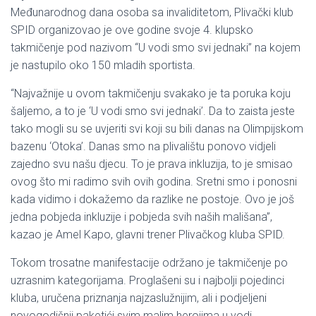
Međunarodnog dana osoba sa invaliditetom, Plivački klub
SPID organizovao je ove godine svoje 4. klupsko
takmičenje pod nazivom “U vodi smo svi jednaki” na kojem
je nastupilo oko 150 mladih sportista.
“Najvažnije u ovom takmičenju svakako je ta poruka koju
šaljemo, a to je ‘U vodi smo svi jednaki’. Da to zaista jeste
tako mogli su se uvjeriti svi koji su bili danas na Olimpijskom
bazenu ‘Otoka’. Danas smo na plivalištu ponovo vidjeli
zajedno svu našu djecu. To je prava inkluzija, to je smisao
ovog što mi radimo svih ovih godina. Sretni smo i ponosni
kada vidimo i dokažemo da razlike ne postoje. Ovo je još
jedna pobjeda inkluzije i pobjeda svih naših mališana”,
kazao je Amel Kapo, glavni trener Plivačkog kluba SPID.
Tokom trosatne manifestacije održano je takmičenje po
uzrasnim kategorijama. Proglašeni su i najbolji pojedinci
kluba, uručena priznanja najzaslužnijim, ali i podjeljeni
novogodišnji paketići svim malim herojima u vodi.