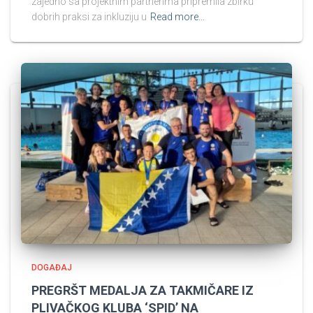
zajedno sa projektnim partnerima pripremila zbirku
dobrih praksi za inkluziju u
Read more…
DOGAĐAJ
PREGRŠT MEDALJA ZA TAKMIČARE IZ
PLIVAČKOG KLUBA ‘SPID’ NA