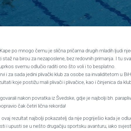
Kape po mnogo čemu je slična pričama drugih mladih ljudi nj
ži staž na birou za nezaposlene, bez redovnih primanja. I tu s
 uprkos svemu odlučio raditi ono što voli i to besplatno.
vi i za sada jedini plivački klub za osobe sa invaliditetom u BiH
ltati koje postižu mali plivači i plivačice, kao i činjenica da klu
arali nakon povratka iz Švedske, gdje je najbolji bh. parap
popravio čak četiri lična rekorda!
vaj rezultat najbolji pokazatelj da nije pogriješio kada je odlu
sti i upusti se u nešto drugačiju sportsku avanturu, iako svjes