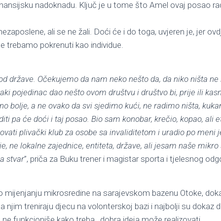
u finansijsku nadoknadu. Ključ je u tome što Amel ovaj posao ra
 nezaposlene, ali se ne žali. Doći će i do toga, uvjeren je, jer o
 trebamo pokrenuti kao individue.
d države. Očekujemo da nam neko nešto da, da niko ništa ne ra
aki pojedinac dao nešto ovom društvu i društvo bi, prije ili kasn
no bolje, a ne ovako da svi sjedimo kući, ne radimo ništa, ku
iti pa će doći i taj posao. Bio sam konobar, krečio, kopao, ali 
novati plivački klub za osobe sa invaliditetom i uradio po meni 
e, ne lokalne zajednice, entiteta, države, ali jesam naše mikro
a stvar
”, priča za Buku trener i magistar sporta i tjelesnog o
 o mijenjanju mikrosredine na sarajevskom bazenu Otoke, doka
a njim treniraju djecu na volonterskoj bazi i najbolji su dokaz 
e funkcioniše kako treba, dobra ideja može realizovati.