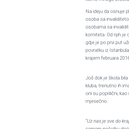
Na ideju da osnuje p
osoba sa invaliditetom
osobama sa invalidit
komiteta. Od njih je
gdje je po prvi put 
povratku iz Istanbul
krajem februara 2016
Još dok je škola bil
kluba, trenutno ih im
oni su poprilični, k
mjesečno.
“
Uz nas je sve do kr
samom početku djelov