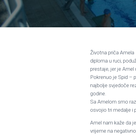
Životna priča Amela 
diploma u ruci, podu
prestaje, jer je Amel
Pokrenuo je Spid – pr
najbolje svjedoče rezu
godine.
Sa Amelom smo razgov
osvojio tri medalje i 
Amel nam kaže da je o
vrijeme na negativno