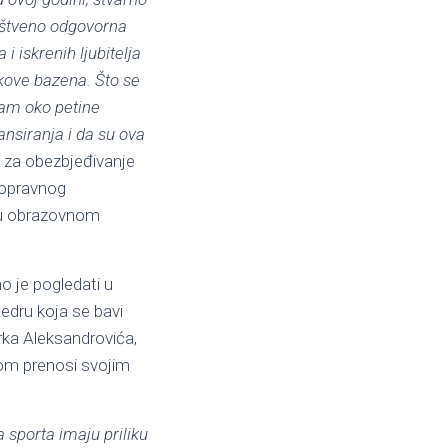
ruštveno odgovorna
 iskrenih ljubitelja
kove bazena. Što se
 nam oko petine
nsiranja i da su ova
e za obezbjeđivanje
nopravnog
ne u obrazovnom
no je pogledati u
tedru koja se bavi
arka Aleksandrovića,
om prenosi svojim
 sporta imaju priliku