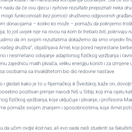
m nadu da će ovu djecu i njihove rezultate prepoznati neka d
 mogli funkcionisati bez pomoći društveno odgovornih građana i
ojim donacijama – koliko ko može – pomažu da pokrijemo troš
ija, to još uvijek nije na nivou na kom bi trebalo biti, pokrivaju
trudimo da im svojim rezultatima dokažemo da smo vrijedni fina
n našeg društva
”, objašnjava Amel, koji pored neprestane berb
no i nesmetano odvijanje adaptivnog fizičkog vježbanja i rav
enu zajednicu malih plivača, veliku energiju koristi i za izmje
 sa osobama sa invaliditetom bio dio redovne nastave.
 i gledati kako je to u Njemačkoj ili Švedskoj, kaže on, dovolj
osebno pozitivan primjer navodi Niš u Srbiji, koji ima cijelu ka
g fizičkog vježbanja, koje uključuje i plivanje, i profesora M
jeme pomaže svojim znanjem i sposobnostima, koje Amel pot
u da učim ovdje kod nas, ali evo sada naši studenti sa fakulteta