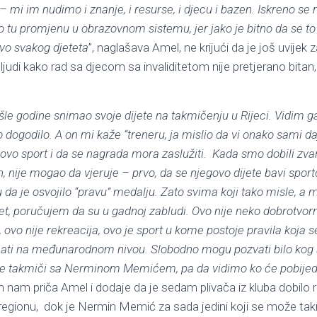
 mi im nudimo i znanje, i resurse, i djecu i bazen. Iskreno 
 tu promjenu u obrazovnom sistemu, jer jako je bitno da se to s
avo svakog djeteta
”, naglašava Amel, ne krijući da je još uvijek
udi kako rad sa djecom sa invaliditetom nije pretjerano bitan, je
ošle godine snimao svoje dijete na takmičenju u Rijeci. Vidim 
dogodilo. A on mi kaže “treneru, ja mislio da vi onako sami da
vo sport i da se nagrada mora zaslužiti. Kada smo dobili zvan
h, nije mogao da vjeruje – prvo, da se njegovo dijete bavi spo
u da je osvojilo “pravu” medalju. Zato svima koji tako misle, a 
tet, poručujem da su u gadnoj zabludi. Ovo nije neko dobrotvo
ovo nije rekreacija, ovo je sport u kome postoje pravila koja s
mati na međunarodnom nivou. Slobodno mogu pozvati bilo kog s
se takmiči sa Nerminom Memićem, pa da vidimo ko će pobijedi
h nam priča Amel i dodaje da je sedam plivača iz kluba dobilo r
regionu, dok je Nermin Memić za sada jedini koji se može takmi