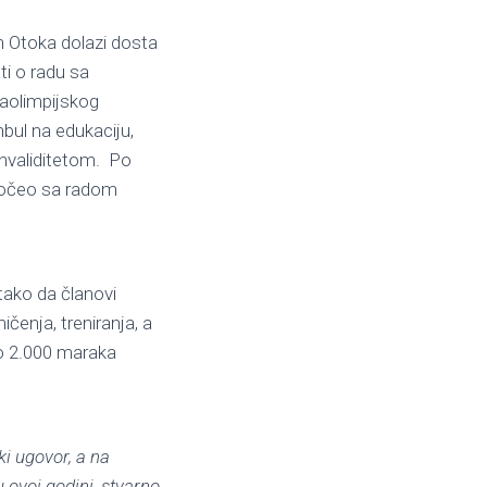
en Otoka dolazi dosta
ati o radu sa
raolimpijskog
bul na edukaciju,
invaliditetom. Po
 počeo sa radom
tako da članovi
čenja, treniranja, a
ko 2.000 maraka
i ugovor, a na
 ovoj godini, stvarno