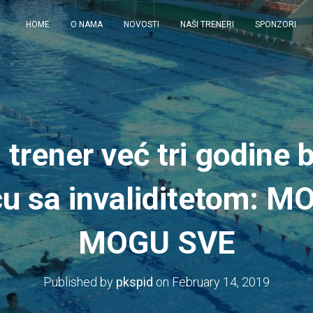
HOME
O NAMA
NOVOSTI
NAŠI TRENERI
SPONZORI
trener već tri godine 
ecu sa invaliditetom:
MOGU SVE
Published by
pkspid
on
February 14, 2019