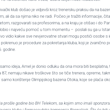
livački klub došao je vidjevši kroz trenersku praksu da na baz
, ali da sa njima niko ne radi. Počeo je tražiti informacije, čit
etom, razgovarati sa profesorima, a na kraju je otišao i do Pa
 dobio i najveću pomoć u tom momentu – poslali su ga u Istan
uživo vidio kakve sve nevjerovatne stvari mogu postići osobe s 
a pokrenuo je procedure za pokretanja kluba, koji je zvanično
. godine.
a samo ideja, Amel je donio odluku da ona mora biti besplatna, 
a 87, nemaju nikave troškove što se tiče trenera, opreme, takmi
ao i samo korištenje Olimpijskog bazena Otoka, koje se plaća o
aja prošle godine bio BH Telekom, sa kojim smo imali sponzorsk
anja kluba i farmaceutska kompanija Bosnalijek. Šta će biti u