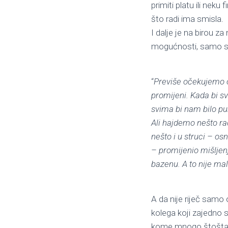
primiti platu ili nek
što radi ima smisla.
I dalje je na birou za
mogućnosti, samo se
“
Previše očekujemo o
promijeni. Kada bi sv
svima bi nam bilo pu
Ali hajdemo nešto rad
nešto i u struci – os
– promijenio mišljenj
bazenu. A to nije mal
A da nije riječ samo
kolega koji zajedno s
kome mnogo štošta n