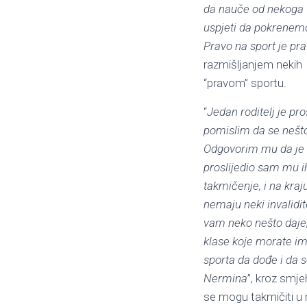
da nauče od nekoga –
uspjeti da pokrenemo
Pravo na sport je pr
razmišljanjem nekih lj
“pravom” sportu.
“
Jedan roditelj je pr
pomislim da se nešto 
Odgovorim mu da je o
proslijedio sam mu i
takmičenje, i na kraj
nemaju neki invalidi
vam neko nešto daje, 
klase koje morate i
sporta da dođe i da 
Nermina
”, kroz smje
se mogu takmičiti u 