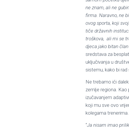
ne znam, ali ne gubi
firma. Naravno, ne bi
ovog sporta, koji sv
tiče državnih instituc
troškova, ali mi se 
djeca jako bitan čla
sredstava za besplat
uključivanja u društv
sistemu, kako bi rad
Ne trebamo ići daleko
zemlje regiona. Kao p
izučavanjem adaptivno
koji mu sve ovo vri
kolegama trenerima.
“
Ja nisam imao prilik