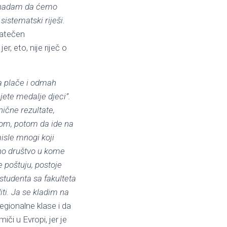
se nadam da ćemo
istematski riješi.
 zatečen
r, eto, nije riječ o
ga plače i odmah
jete medalje djeci”.
ične rezultate,
rtom, potom da ide na
misle mnogi koji
rno društvo u kome
e poštuju, postoje
tudenta sa fakulteta
ti. Ja se kladim na
egionalne klase i da
či u Evropi, jer je