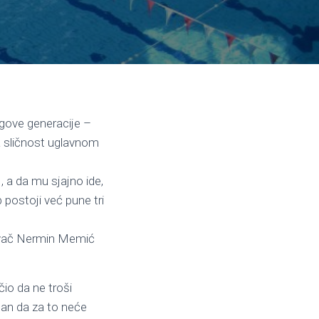
egove generacije –
va sličnost uglavnom
, a da mu sjajno ide,
b postoji već pune tri
livač Nermin Memić
čio da ne troši
tan da za to neće