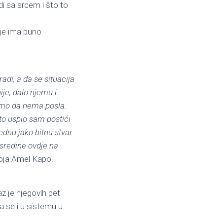
di sa srcem i što to
vdje ima puno
di, a da se situacija
ije, dalo njemu i
kamo da nema posla.
eto uspio sam postići
jednu jako bitnu stvar
 sredine ovdje na
dgoja Amel Kapo.
z je njegovih pet
da se i u sistemu u