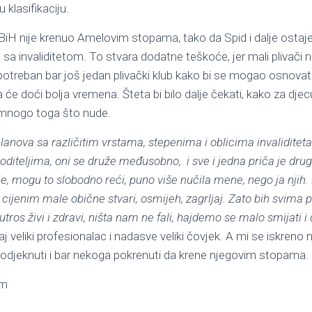
klasifikaciju.
BiH nije krenuo Amelovim stopama, tako da Spid i dalje ostaje j
 sa invaliditetom. To stvara dodatne teškoće, jer mali plivači
 potreban bar još jedan plivački klub kako bi se mogao osnovati
će doći bolja vremena. Šteta bi bilo dalje čekati, kako za djecu,
 mnogo toga što nude.
anova sa različitim vrstama, stepenima i oblicima invaliditet
oditeljima, oni se druže međusobno, i sve i jedna priča je dru
je, mogu to slobodno reći, puno više nučila mene, nego ja njih.
a cijenim male obične stvari, osmijeh, zagrljaj. Zato bih svima
jutros živi i zdravi, ništa nam ne fali, hajdemo se malo smijati i
vaj veliki profesionalac i nadasve veliki čovjek. A mi se iskren
o odjeknuti i bar nekoga pokrenuti da krene njegovim stopama.
om