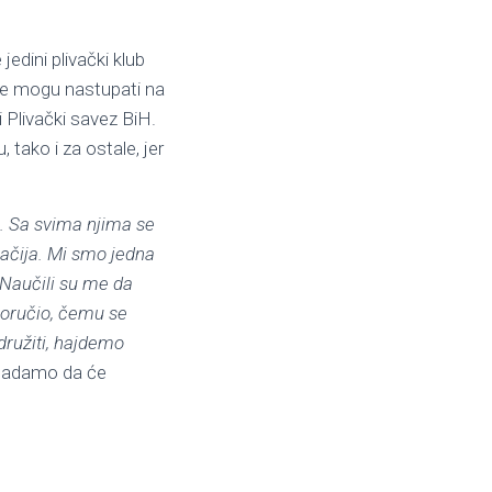
edini plivački klub
 ne mogu nastupati na
 Plivački savez BiH.
 tako i za ostale, jer
a. Sa svima njima se
gačija. Mi smo jedna
 Naučili su me da
 poručio, čemu se
 družiti, hajdemo
o nadamo da će