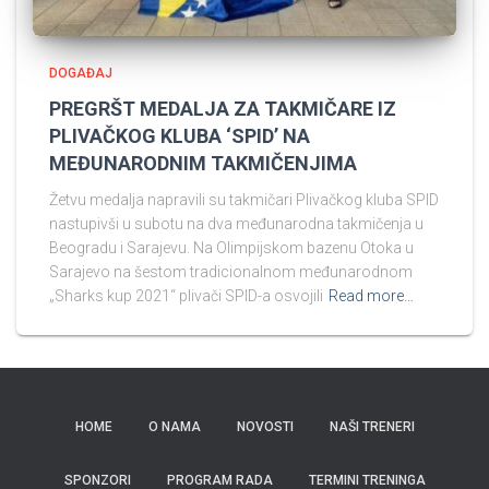
DOGAĐAJ
PREGRŠT MEDALJA ZA TAKMIČARE IZ
PLIVAČKOG KLUBA ‘SPID’ NA
MEĐUNARODNIM TAKMIČENJIMA
Žetvu medalja napravili su takmičari Plivačkog kluba SPID
nastupivši u subotu na dva međunarodna takmičenja u
Beogradu i Sarajevu. Na Olimpijskom bazenu Otoka u
Sarajevo na šestom tradicionalnom međunarodnom
„Sharks kup 2021“ plivači SPID-a osvojili
Read more…
HOME
O NAMA
NOVOSTI
NAŠI TRENERI
SPONZORI
PROGRAM RADA
TERMINI TRENINGA