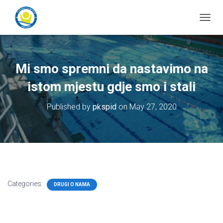
T
o
g
g
l
Mi smo spremni da nastavimo na
e
N
istom mjestu gdje smo i stali
a
v
Published by
pkspid
on
May 27, 2020
i
g
a
t
i
o
n
Categories:
DRUGI O NAMA