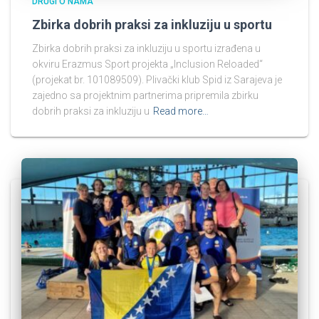
DRUGI O NAMA
Zbirka dobrih praksi za inkluziju u sportu
Zbirka dobrih praksi za inkluziju u sportu izrađena u
okviru Erazmus Sport projekta „Inclusion Reloaded“
(projekat br. 101089509). Plivački klub Spid iz Sarajeva je
zajedno sa projektnim partnerima pripremila zbirku
dobrih praksi za inkluziju u
Read more…