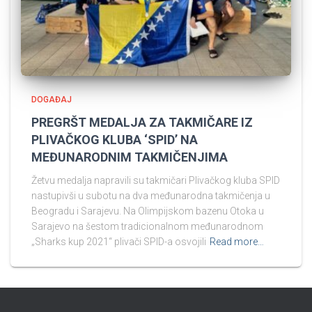
DOGAĐAJ
PREGRŠT MEDALJA ZA TAKMIČARE IZ
PLIVAČKOG KLUBA ‘SPID’ NA
MEĐUNARODNIM TAKMIČENJIMA
Žetvu medalja napravili su takmičari Plivačkog kluba SPID
nastupivši u subotu na dva međunarodna takmičenja u
Beogradu i Sarajevu. Na Olimpijskom bazenu Otoka u
Sarajevo na šestom tradicionalnom međunarodnom
„Sharks kup 2021“ plivači SPID-a osvojili
Read more…