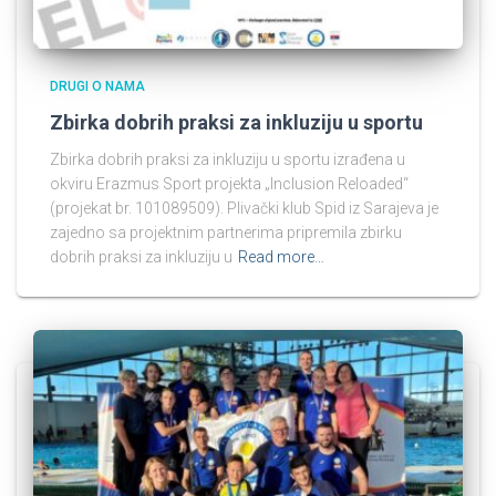
DRUGI O NAMA
Zbirka dobrih praksi za inkluziju u sportu
Zbirka dobrih praksi za inkluziju u sportu izrađena u
okviru Erazmus Sport projekta „Inclusion Reloaded“
(projekat br. 101089509). Plivački klub Spid iz Sarajeva je
zajedno sa projektnim partnerima pripremila zbirku
dobrih praksi za inkluziju u
Read more…