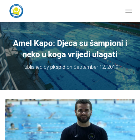
T
o
g
g
l
Amel Kapo: Djeca su šampioni i
e
N
neko u koga vrijedi ulagati
a
v
Published by
pkspid
on
September 12, 2019
i
g
a
t
i
o
n