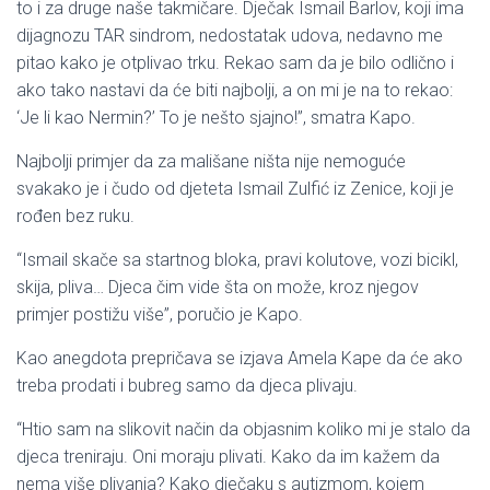
to i za druge naše takmičare. Dječak Ismail Barlov, koji ima
dijagnozu TAR sindrom, nedostatak udova, nedavno me
pitao kako je otplivao trku. Rekao sam da je bilo odlično i
ako tako nastavi da će biti najbolji, a on mi je na to rekao:
‘Je li kao Nermin?’ To je nešto sjajno!”, smatra Kapo.
Najbolji primjer da za mališane ništa nije nemoguće
svakako je i čudo od djeteta Ismail Zulfić iz Zenice, koji je
rođen bez ruku.
“Ismail skače sa startnog bloka, pravi kolutove, vozi bicikl,
skija, pliva… Djeca čim vide šta on može, kroz njegov
primjer postižu više”, poručio je Kapo.
Kao anegdota prepričava se izjava Amela Kape da će ako
treba prodati i bubreg samo da djeca plivaju.
“Htio sam na slikovit način da objasnim koliko mi je stalo da
djeca treniraju. Oni moraju plivati. Kako da im kažem da
nema više plivanja? Kako dječaku s autizmom, kojem