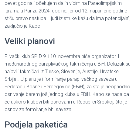
devet godina i očekujem da ih vidim na Paraolimpijskim
igrama u Parizu 2024. godine, jer od 12. napunjene godine
stiču pravo nastupa. Ljudi iz struke kažu da ima potencijala”,
zaključio je Kapo.
Veliki planovi
Plivački klub SPID 9. i 10. novembra biće organizator 1.
međunarodnog paraplivačkog takmičenja u BiH. Dolazak su
najavili takmičari iz Turske, Slovenije, Austrije, Hrvatske,
Srbije… U planu je i formiranje paraplivačkog saveza u
Federaciji Bosne i Hercegovine (FBiH), za šta je neophodno
osnivanje barem još jednog kluba u FBiH. Kapo se nada da
će uskoro klubovi biti osnovani i u Republici Srpskoj, što je
osnov za formiranje bh. saveza.
Podjela paketića