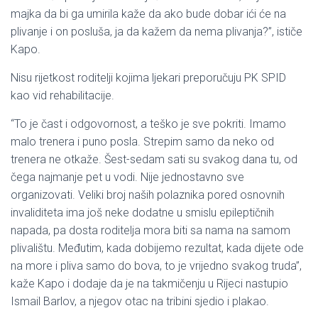
majka da bi ga umirila kaže da ako bude dobar ići će na
plivanje i on posluša, ja da kažem da nema plivanja?”, ističe
Kapo.
Nisu rijetkost roditelji kojima ljekari preporučuju PK SPID
kao vid rehabilitacije.
“To je čast i odgovornost, a teško je sve pokriti. Imamo
malo trenera i puno posla. Strepim samo da neko od
trenera ne otkaže. Šest-sedam sati su svakog dana tu, od
čega najmanje pet u vodi. Nije jednostavno sve
organizovati. Veliki broj naših polaznika pored osnovnih
invaliditeta ima još neke dodatne u smislu epileptičnih
napada, pa dosta roditelja mora biti sa nama na samom
plivalištu. Međutim, kada dobijemo rezultat, kada dijete ode
na more i pliva samo do bova, to je vrijedno svakog truda”,
kaže Kapo i dodaje da je na takmičenju u Rijeci nastupio
Ismail Barlov, a njegov otac na tribini sjedio i plakao.