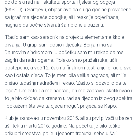
doktorski rad na Fakultetu sporta i tjelesnog odgoja
(FASTO) u Sarajevu, objašnjava da su ga godine provedene
sa igračima sjedeće odbojke, ali i reakcije pojedinaca,
nagnale da počne stvarati šampione u bazenu.
“Radio sam kao saradnik na projektu elementarne škole
plivanja. U grupi sam dobio i dječaka Benjamina sa
Daunovim sindromom. U početku sam mu rekao da me
zagrli i da radi nogama. Polako smo pružali ruke, učili
postepeno, a već 12. čas na finalnom testiranju je radio sve
kao i ostala djeca. To je meni bila velika nagrada, ali mi je
prišao tadašnji nadređeni i rekao: ‘Zašto si dozvolio da te
jaše?’. Umjesto da me nagradi, on me zapravo iskritikovao i
to je bio okidač da krenem u rad sa djecom iz ovog spektra
i pokažem šta sve ta djeca mogu”, prisjeća se Kapo.
Klub je osnovao u novembru 2015, ali su prvi plivači u bazen
ušli tek u martu 2016. godine. Na početku je bilo teško
prikupiti sredstva, pa je u jednom trenutku sebe u šali