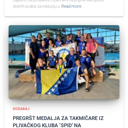
zajedno sa projektnim partnerima pripremila zbirku
dobrih praksi za inkluziju u
Read more…
DOGAĐAJ
PREGRŠT MEDALJA ZA TAKMIČARE IZ
PLIVAČKOG KLUBA ‘SPID’ NA