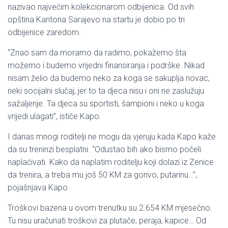
nazivao najvećim kolekcionarom odbijenica. Od svih
opština Kantona Sarajevo na startu je dobio po tri
odbijenice zaredom.
“Znao sam da moramo da radimo, pokažemo šta
možemo i budemo vrijedni finansiranja i podrške. Nikad
nisam želio da budemo neko za koga se sakuplja novac,
neki socijalni slučaj, jer to ta djeca nisu i oni ne zaslužuju
sažaljenje. Ta djeca su sportisti, šampioni i neko u koga
vrijedi ulagati”, ističe Kapo.
I danas mnogi roditelji ne mogu da vjeruju kada Kapo kaže
da su treninzi besplatni. “Odustao bih ako bismo počeli
naplaćivati. Kako da naplatim roditelju koji dolazi iz Zenice
da trenira, a treba mu još 50 KM za gorivo, putarinu…”,
pojašnjava Kapo.
Troškovi bazena u ovom trenutku su 2.654 KM mjesečno.
Tu nisu uračunati troškovi za plutače, peraja, kapice… Od