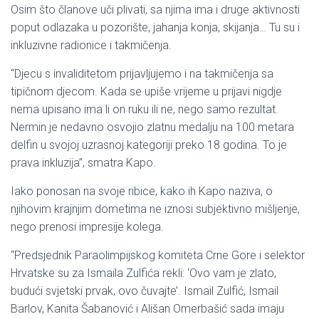
Osim što članove uči plivati, sa njima ima i druge aktivnosti
poput odlazaka u pozorište, jahanja konja, skijanja… Tu su i
inkluzivne radionice i takmičenja.
“Djecu s invaliditetom prijavljujemo i na takmičenja sa
tipičnom djecom. Kada se upiše vrijeme u prijavi nigdje
nema upisano ima li on ruku ili ne, nego samo rezultat.
Nermin je nedavno osvojio zlatnu medalju na 100 metara
delfin u svojoj uzrasnoj kategoriji preko 18 godina. To je
prava inkluzija”, smatra Kapo.
Iako ponosan na svoje ribice, kako ih Kapo naziva, o
njihovim krajnjim dometima ne iznosi subjektivno mišljenje,
nego prenosi impresije kolega.
“Predsjednik Paraolimpijskog komiteta Crne Gore i selektor
Hrvatske su za Ismaila Zulfića rekli: ‘Ovo vam je zlato,
budući svjetski prvak, ovo čuvajte’. Ismail Zulfić, Ismail
Barlov, Kanita Šabanović i Ališan Omerbašić sada imaju