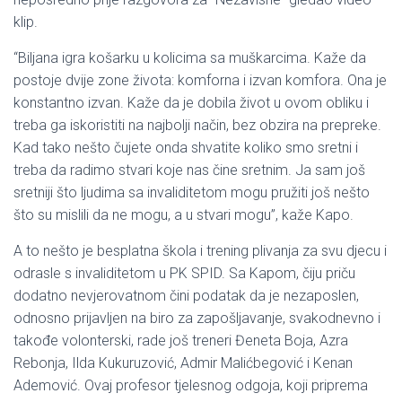
klip.
“Biljana igra košarku u kolicima sa muškarcima. Kaže da
postoje dvije zone života: komforna i izvan komfora. Ona je
konstantno izvan. Kaže da je dobila život u ovom obliku i
treba ga iskoristiti na najbolji način, bez obzira na prepreke.
Kad tako nešto čujete onda shvatite koliko smo sretni i
treba da radimo stvari koje nas čine sretnim. Ja sam još
sretniji što ljudima sa invaliditetom mogu pružiti još nešto
što su mislili da ne mogu, a u stvari mogu”, kaže Kapo.
A to nešto je besplatna škola i trening plivanja za svu djecu i
odrasle s invaliditetom u PK SPID. Sa Kapom, čiju priču
dodatno nevjerovatnom čini podatak da je nezaposlen,
odnosno prijavljen na biro za zapošljavanje, svakodnevno i
takođe volonterski, rade još treneri Đeneta Boja, Azra
Rebonja, Ilda Kukuruzović, Admir Malićbegović i Kenan
Ademović. Ovaj profesor tjelesnog odgoja, koji priprema