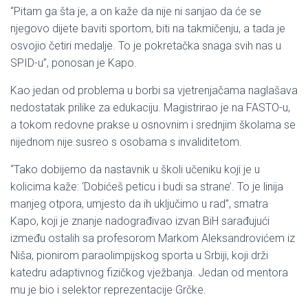
“Pitam ga šta je, a on kaže da nije ni sanjao da će se
njegovo dijete baviti sportom, biti na takmičenju, a tada je
osvojio četiri medalje. To je pokretačka snaga svih nas u
SPID-u”, ponosan je Kapo.
Kao jedan od problema u borbi sa vjetrenjačama naglašava
nedostatak prilike za edukaciju. Magistrirao je na FASTO-u,
a tokom redovne prakse u osnovnim i srednjim školama se
nijednom nije susreo s osobama s invaliditetom.
“Tako dobijemo da nastavnik u školi učeniku koji je u
kolicima kaže: ‘Dobićeš peticu i budi sa strane’. To je linija
manjeg otpora, umjesto da ih uključimo u rad”, smatra
Kapo, koji je znanje nadograđivao izvan BiH sarađujući
između ostalih sa profesorom Markom Aleksandrovićem iz
Niša, pionirom paraolimpijskog sporta u Srbiji, koji drži
katedru adaptivnog fizičkog vježbanja. Jedan od mentora
mu je bio i selektor reprezentacije Grčke.