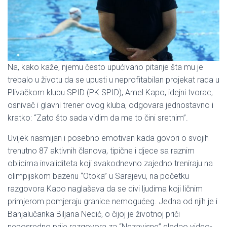
Na, kako kaže, njemu često upućivano pitanje šta mu je
trebalo u životu da se upusti u neprofitabilan projekat rada u
Plivačkom klubu SPID (PK SPID), Amel Kapo, idejni tvorac,
osnivač i glavni trener ovog kluba, odgovara jednostavno i
kratko: “Zato što sada vidim da me to čini sretnim”.
Uvijek nasmijan i posebno emotivan kada govori o svojih
trenutno 87 aktivnih članova, tipične i djece sa raznim
oblicima invaliditeta koji svakodnevno zajedno treniraju na
olimpijskom bazenu “Otoka” u Sarajevu, na početku
razgovora Kapo naglašava da se divi ljudima koji ličnim
primjerom pomjeraju granice nemogućeg. Jedna od njih je i
Banjalučanka Biljana Nedić, o čijoj je životnoj priči
neposredno prije razgovora za “Nezavisne” gledao video-