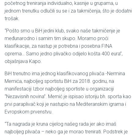
početnog treniranja individualno, kasnije u grupama, u
jednom trenutku odlučili su se i za takmičenja, što je dodatni
trošak.
“Pošto smo u BiH jedini klub, svako naše takmičenje je
međunarodno i samim tim skupo. Moramo proći
klasifikacije, za nastup je potrebna i posebna FINA
oprema… Samo jedno plivačko odijelo košta 400 eura”,
objašnjava Kapo.
BiH trenutno ima jednog klasifikovanog plivača -Nermina
Memića, najboljeg sportistu BiH za 2018. godinu, na
manifestaciji Izbor najboljeg sportiste u organizaciji
“Nezavisnih novina”. Memić je ispisao istoriju bh. sporta kao
prvi paraplivač koji je nastupio na Mediteranskim igrama i
Evropskom prvenstvu.
“Ta nagrada je kruna cijelog našeg rada jer ako imaš
najboljeg plivača – neko ga je morao trenirati. Podstrek je