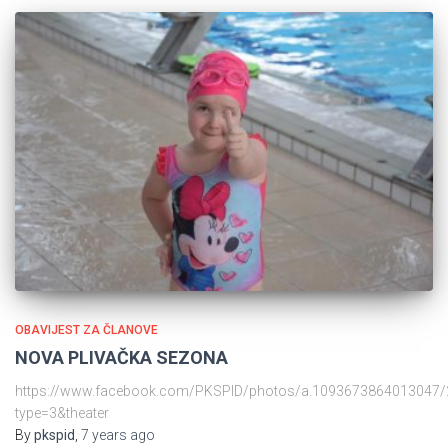
OBAVIJEST ZA ČLANOVE
NOVA PLIVAČKA SEZONA
https://www.facebook.com/PKSPID/photos/a.1093673864013047
type=3&theater
By
pkspid
,
7 years
ago