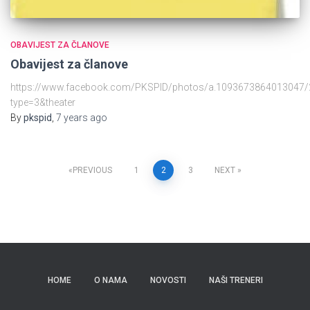
OBAVIJEST ZA ČLANOVE
Obavijest za članove
https://www.facebook.com/PKSPID/photos/a.1093673864013047
type=3&theater
By
pkspid
,
7 years
ago
PREVIOUS
1
2
3
NEXT
HOME
O NAMA
NOVOSTI
NAŠI TRENERI