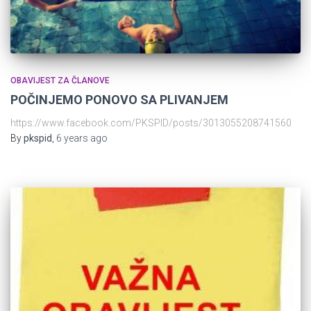
OBAVIJEST ZA ČLANOVE
POČINJEMO PONOVO SA PLIVANJEM
https://www.facebook.com/PKSPID/posts/3013055208741560
By
pkspid
,
6 years
ago