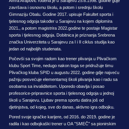
Amra Arapović rođena je u Sarajevu 25.6.1998. godine gdje
završava i osnovnu školu, a potom i srednju školu
Gimnaziju Obalu. Godine 2017. upisuje Fakultet sporta i
tjelesnog odgoja također u Sarajevu na kojem diplomira
2021., a potom magistrira 2022.godine te postaje Magistar
sporta i tjelesnog odgoja. Dobitnica je priznanja Srebrena
značka Univerziteta u Sarajevu za I i II ciklus studija kao
jedan od najboljih studenata.
Počevši sa svojim radom kao trener plivanja u Plivačkom
klubu Sport Time, nedugo nakon toga se pridružuje timu
Plivačkog kluba SPID u augustu 2022. godine gdje najveću
pažnju posvećuje elementarnoj školi plivanja kao i radu sa
osobama sa invaliditetom. Uporedo obavlja i posao
profesorice-pripravnice sporta i tjelesnog odgoja u jednoj
školi u Sarajevu. Ljubav prema sportu datira još od
djetinjstva, od kojeg, sve do danas, aktivno igra odbojku.
Pored svoje igračke karijere, od 2016. do 2019. godine je
radila i kao odbojkaški trener u OA ”SMEČ” sa pionirskim