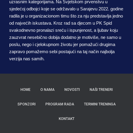
uzrasnim kategorijama. Na Svjetskom prvenstvu u
sjedećoj odbojci koje se održavalo u Sarajevu 2022. godine
radila je u organizacionom timu što za nju predstavlja jedno
od najvećih iskustava. Kroz rad sa djecom u PK Spid
svakodnevno pronalazi sreću i ispunjenost, a ljubav koju
zauzvrat nesebično dobija dodatno je motiviše, ne samo u
poslu, nego i cjelokupnom životu jer pomažući drugima
zapravo pomažemo sebi postajući na taj način najbolja
verzija nas samih.
HOME
O NAMA
NOVOSTI
NAŠI TRENERI
SPONZORI
PROGRAM RADA
TERMINI TRENINGA
KONTAKT